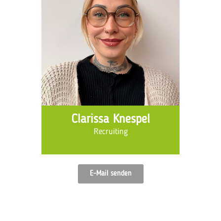
Clarissa Knespel
Recruiting
E-Mail senden