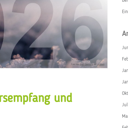
Be
Ei
A
Ju
Fe
Ja
Ja
Ok
hrsempfang und
Ju
Ma
Fe