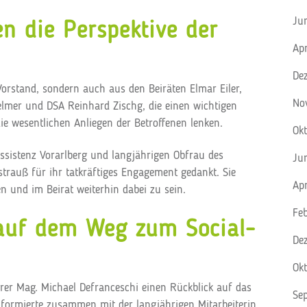
Ju
en die Perspektive der
Ap
De
orstand, sondern auch aus den Beiräten Elmar Eiler,
No
elmer und DSA Reinhard Zischg, die einen wichtigen
ie wesentlichen Anliegen der Betroffenen lenken.
Ok
Assistenz Vorarlberg und langjährigen Obfrau des
Ju
trauß für ihr tatkräftiges Engagement gedankt. Sie
Ap
en und im Beirat weiterhin dabei zu sein.
Fe
 auf dem Weg zum Social-
De
Ok
rer Mag. Michael Defranceschi einen Rückblick auf das
Se
nformierte zusammen mit der langjährigen Mitarbeiterin