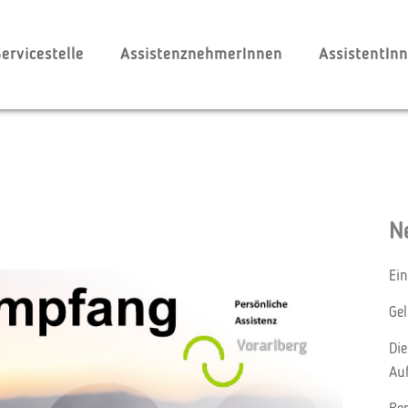
ervicestelle
AssistenznehmerInnen
AssistentIn
N
Ei
Ge
Die
Au