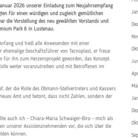
 Januar 2026 unserer Einladung zum Neujahrsempfang
Ja
gten für einen würdigen und zugleich gemütlichen
war die Vorstellung des neu gewählten Vorstands und
De
lenium Park 6 in Lustenau.
No
Anfang und hieß alle Anwesenden mit einer
Ok
 ehemalige Geschäftsführer von Tecnoplast, er freue
ei für ihn zum Herzensprojekt geworden, das Konzept
Ju
olle weiter voranzutreiben und mit Betroffenen im
Ap
Mä
f, der die Rolle des Obmann-Stellvertreters und Kassiers
neues Amt und betont, dass nicht Zahlen, sondern der
Ja
De
lte auch ich – Chiara-Maria Schwaiger-Biro – mich als
Ok
en unserer Assistenznehmenden vor, die sich über die
elden können.
Se