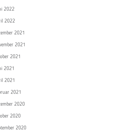
ni 2022
ril 2022
zember 2021
vember 2021
tober 2021
ni 2021
ril 2021
bruar 2021
zember 2020
tober 2020
ptember 2020